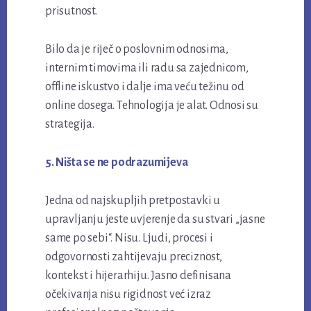
prisutnost.
Bilo da je riječ o poslovnim odnosima,
internim timovima ili radu sa zajednicom,
offline iskustvo i dalje ima veću težinu od
online dosega. Tehnologija je alat. Odnosi su
strategija.
5. Ništa se ne podrazumijeva
Jedna od najskupljih pretpostavki u
upravljanju jeste uvjerenje da su stvari „jasne
same po sebi“. Nisu. Ljudi, procesi i
odgovornosti zahtijevaju preciznost,
kontekst i hijerarhiju. Jasno definisana
očekivanja nisu rigidnost već izraz