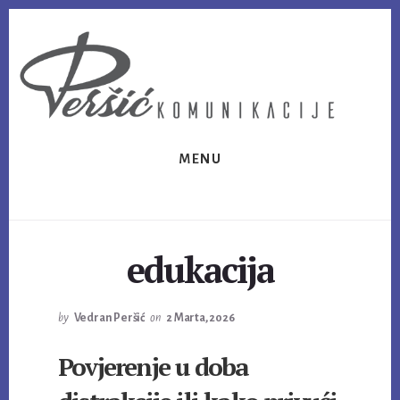
Skip
Skip
to
to
content
footer
MENU
edukacija
by
Vedran Peršić
on
2 Marta, 2026
Povjerenje u doba