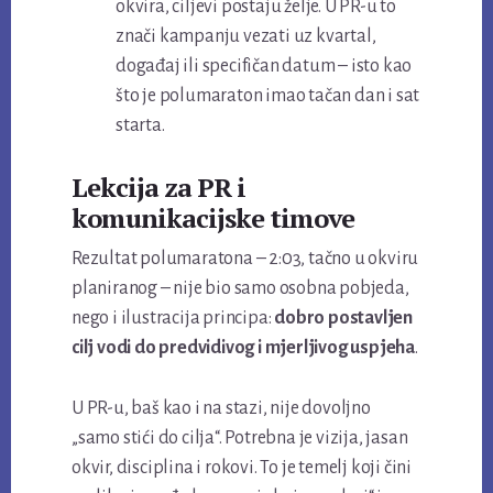
okvira, ciljevi postaju želje. U PR-u to
znači kampanju vezati uz kvartal,
događaj ili specifičan datum – isto kao
što je polumaraton imao tačan dan i sat
starta.
Lekcija za PR i
komunikacijske timove
Rezultat polumaratona – 2:03, tačno u okviru
planiranog – nije bio samo osobna pobjeda,
nego i ilustracija principa:
dobro postavljen
cilj vodi do predvidivog i mjerljivog uspjeha
.
U PR-u, baš kao i na stazi, nije dovoljno
„samo stići do cilja“. Potrebna je vizija, jasan
okvir, disciplina i rokovi. To je temelj koji čini