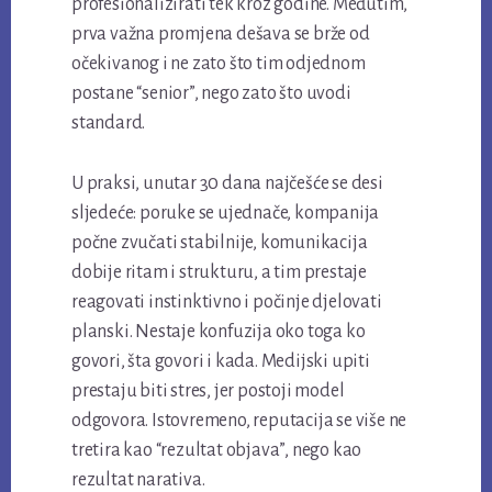
profesionalizirati tek kroz godine. Međutim,
prva važna promjena dešava se brže od
očekivanog i ne zato što tim odjednom
postane “senior”, nego zato što uvodi
standard.
U praksi, unutar 30 dana najčešće se desi
sljedeće: poruke se ujednače, kompanija
počne zvučati stabilnije, komunikacija
dobije ritam i strukturu, a tim prestaje
reagovati instinktivno i počinje djelovati
planski. Nestaje konfuzija oko toga ko
govori, šta govori i kada. Medijski upiti
prestaju biti stres, jer postoji model
odgovora. Istovremeno, reputacija se više ne
tretira kao “rezultat objava”, nego kao
rezultat narativa.