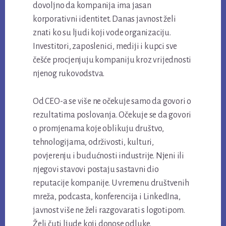
dovoljno da kompanija ima jasan
korporativni identitet. Danas javnost želi
znati ko su ljudi koji vode organizaciju.
Investitori, zaposlenici, mediji i kupci sve
češće procjenjuju kompaniju kroz vrijednosti
njenog rukovodstva.
Od CEO-a se više ne očekuje samo da govori o
rezultatima poslovanja. Očekuje se da govori
o promjenama koje oblikuju društvo,
tehnologijama, održivosti, kulturi,
povjerenju i budućnosti industrije. Njeni ili
njegovi stavovi postaju sastavni dio
reputacije kompanije. U vremenu društvenih
mreža, podcasta, konferencija i LinkedIna,
javnost više ne želi razgovarati s logotipom.
Želi čuti ljude koji donose odluke.