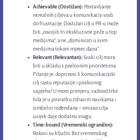
Achievable (Dostižan):
Postavljanje
nerealnih ciljeva u komunikaciji vodi
do frustracije. Dostižan cilj u PR-u može
biti „osvojiti tri ekskluzivne priče u top
medijima“, a ne „dominirati u svim
medijima tokom mjesec dana“.
Relevant (Relevantan):
Svaki cilj mora
biti u skladu s poslovnim prioritetima.
Pitanje je: doprinosi li komunikacijski
cilj rastu reputacije i poslovnog
uspjeha? U mom primjeru, važnost trke
bila je u povratku zdravim navikama i
simbolici rođendana – smisao cilja
uvijek daje dodatnu snagu.
Time-bound (Vremenski ograničen):
Rokovi su ključni. Bez vremenskog