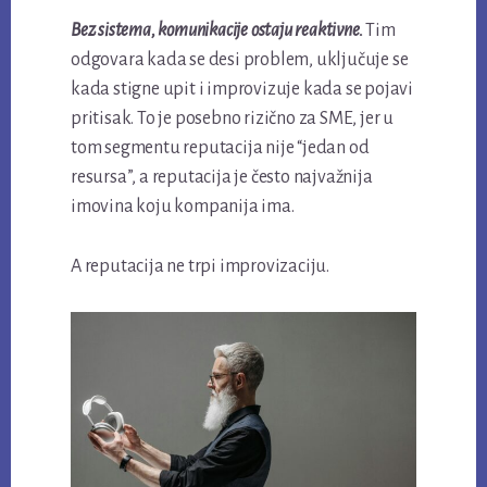
Bez sistema, komunikacije ostaju reaktivne.
Tim
odgovara kada se desi problem, uključuje se
kada stigne upit i improvizuje kada se pojavi
pritisak. To je posebno rizično za SME, jer u
tom segmentu reputacija nije “jedan od
resursa”, a reputacija je često najvažnija
imovina koju kompanija ima.
A reputacija ne trpi improvizaciju.