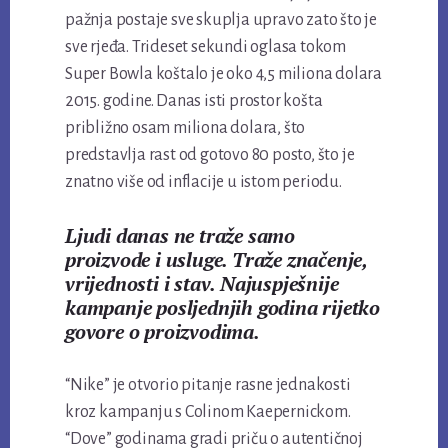
pažnja postaje sve skuplja upravo zato što je
sve rjeđa. Trideset sekundi oglasa tokom
Super Bowla koštalo je oko 4,5 miliona dolara
2015. godine. Danas isti prostor košta
približno osam miliona dolara, što
predstavlja rast od gotovo 80 posto, što je
znatno više od inflacije u istom periodu.
Ljudi danas ne traže samo
proizvode i usluge. Traže značenje,
vrijednosti i stav. Najuspješnije
kampanje posljednjih godina rijetko
govore o proizvodima.
“Nike” je otvorio pitanje rasne jednakosti
kroz kampanju s Colinom Kaepernickom.
“Dove” godinama gradi priču o autentičnoj