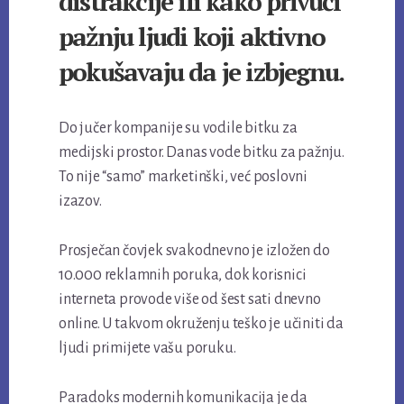
distrakcije ili kako privući
pažnju ljudi koji aktivno
pokušavaju da je izbjegnu.
Do jučer kompanije su vodile bitku za
medijski prostor. Danas vode bitku za pažnju.
To nije “samo” marketinški, već poslovni
izazov.
Prosječan čovjek svakodnevno je izložen do
10.000 reklamnih poruka, dok korisnici
interneta provode više od šest sati dnevno
online. U takvom okruženju teško je učiniti da
ljudi primijete vašu poruku.
Paradoks modernih komunikacija je da