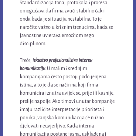
Standardizacija tona, protokola i procesa
omogućava da firma zvuči stabilno čak i
onda kada je situacija nestabilna. To je
naročito važno u kriznim trenucima, kada se
javnost ne uvjerava emocijom nego
disciplinom.
Treće,
iskustvo profesionalizira internu
komunikaciju
. U malim i srednjim
kompanijama često postoji podcijenjena
istina, a to je da se način na koji firma
komunicira iznutra uvijek se, prije ili kasnije,
prelije napolje. Ako timovi unutar kompanije
imaju različite interpretacije prioriteta i
poruka, vanjska komunikacija će nužno
djelovati neuvjerljivo. Kada interna
komunikacija postane jasna, usklađena i