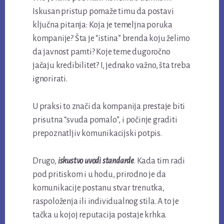
Iskusan pristup pomaže timu da postavi
ključna pitanja: Koja je temeljna poruka
kompanije? Šta je “istina” brenda koju želimo
da javnost pamti? Koje teme dugoročno
jačaju kredibilitet? I, jednako važno, šta treba
ignorirati.
U praksi to znači da kompanija prestaje biti
prisutna “svuda pomalo”, i počinje graditi
prepoznatljiv komunikacijski potpis.
Drugo,
iskustvo uvodi standarde
. Kada tim radi
pod pritiskom i u hodu, prirodno je da
komunikacije postanu stvar trenutka,
raspoloženja ili individualnog stila. A to je
tačka u kojoj reputacija postaje krhka.