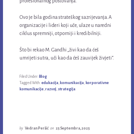
profesionalnog poštovanja.
Ovo je bila godina strateškog sazrijevanja. A
organizacije i lideri koji uče, ulaze u naredni
ciklus spremniji, otporniji i kredibilniji.
Što bi rekao M. Gandhi „živi kao da ćeš
umrijeti sutra, uči kao da ćeš zauvijek živjeti“.
Filed Under:
Blog
Tagged With:
edukacija
,
komunikacija
,
korporativne
komunikacije
,
razvoj
,
strategija
by
Vedran Peršić
on
25 Septembra, 2025