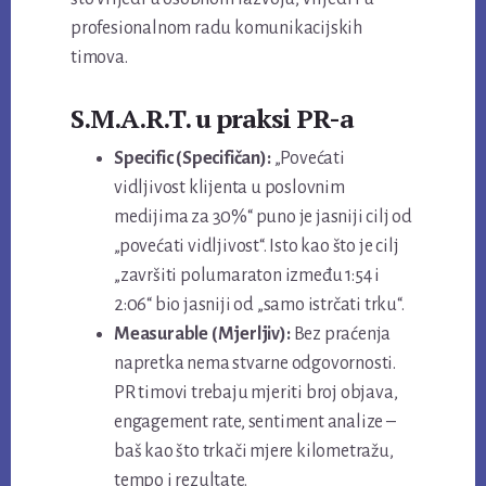
profesionalnom radu komunikacijskih
timova.
S.M.A.R.T. u praksi PR-a
Specific (Specifičan):
„Povećati
vidljivost klijenta u poslovnim
medijima za 30%“ puno je jasniji cilj od
„povećati vidljivost“. Isto kao što je cilj
„završiti polumaraton između 1:54 i
2:06“ bio jasniji od „samo istrčati trku“.
Measurable (Mjerljiv):
Bez praćenja
napretka nema stvarne odgovornosti.
PR timovi trebaju mjeriti broj objava,
engagement rate, sentiment analize –
baš kao što trkači mjere kilometražu,
tempo i rezultate.