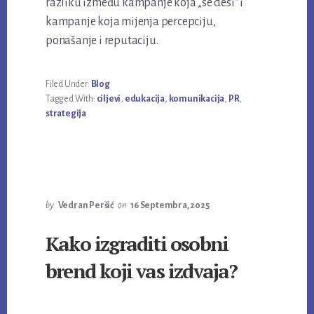
razliku između kampanje koja „se desi“ i
kampanje koja mijenja percepciju,
ponašanje i reputaciju.
Filed Under:
Blog
Tagged With:
ciljevi
,
edukacija
,
komunikacija
,
PR
,
strategija
by
Vedran Peršić
on
16 Septembra, 2025
Kako izgraditi osobni
brend koji vas izdvaja?