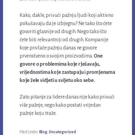
Kako, dakle, privući pažnju ljudi koji aktivno
pokušavaju da je izbjegnu? Ne tako što ćete
govoriti glasnije od drugih. Nego tako što
ćete biti relevantniji od drugih. Kompanije
koje privlače pažnju danas ne govore
prvenstveno o svojim proizvodima.
One
govore o problemima koje rješavaju,
vrijednostima koje zastupaju i promjenama
koje žele vidjeti u svijetu oko sebe.
Zato pitanje za lidere danas nije kako privući
više pažnje, nego kako postati vrijedan
pažnje koju traže.
Filed Under:
Blog
,
Uncategorized