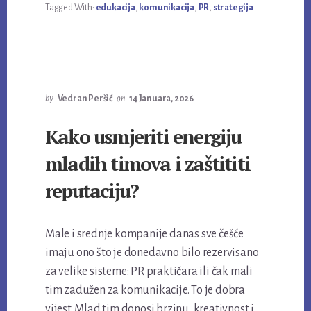
Tagged With:
edukacija
,
komunikacija
,
PR
,
strategija
by
Vedran Peršić
on
14 Januara, 2026
Kako usmjeriti energiju
mladih timova i zaštititi
reputaciju?
Male i srednje kompanije danas sve češće
imaju ono što je donedavno bilo rezervisano
za velike sisteme: PR praktičara ili čak mali
tim zadužen za komunikacije. To je dobra
vijest. Mlad tim donosi brzinu, kreativnost i