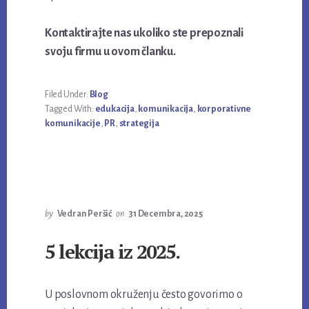
Kontaktirajte nas ukoliko ste prepoznali
svoju firmu u ovom članku.
Filed Under:
Blog
Tagged With:
edukacija
,
komunikacija
,
korporativne
komunikacije
,
PR
,
strategija
by
Vedran Peršić
on
31 Decembra, 2025
5 lekcija iz 2025.
U poslovnom okruženju često govorimo o