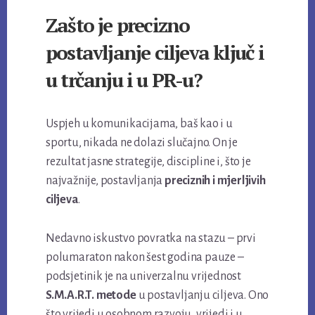
Zašto je precizno
postavljanje ciljeva ključ i
u trčanju i u PR-u?
Uspjeh u komunikacijama, baš kao i u
sportu, nikada ne dolazi slučajno. On je
rezultat jasne strategije, discipline i, što je
najvažnije, postavljanja
preciznih i mjerljivih
ciljeva
.
Nedavno iskustvo povratka na stazu – prvi
polumaraton nakon šest godina pauze –
podsjetinik je na univerzalnu vrijednost
S.M.A.R.T. metode
u postavljanju ciljeva. Ono
što vrijedi u osobnom razvoju, vrijedi i u