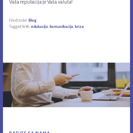
Vaša reputacija je Vaša valuta!
Filed Under:
Blog
Tagged With:
edukacija
,
komunikacija
,
kriza
Footer