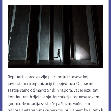
Reputacija predstavlja percepciju i stavove koje
javnost ima o organizaciji ili pojedincu. Ona se ne
sastoji samo od marketinških napora, već je rezultat
kontinuiranih djelovanja, interakcija i odnosa tokom
godina. Reputacija se stječe pažljivim vođenjem
odnosa s interesnim skupinama, pružanjem kvalitetnih