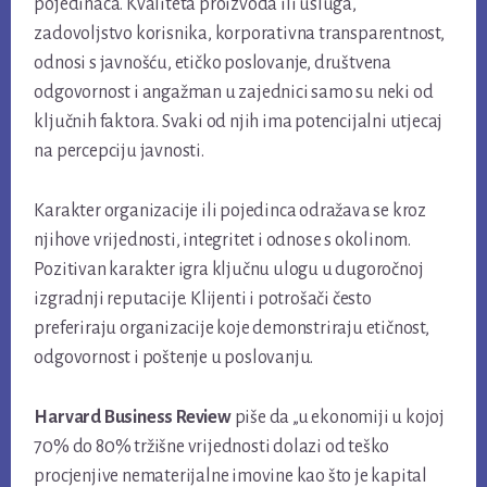
pojedinaca. Kvaliteta proizvoda ili usluga,
zadovoljstvo korisnika, korporativna transparentnost,
odnosi s javnošću, etičko poslovanje, društvena
odgovornost i angažman u zajednici samo su neki od
ključnih faktora. Svaki od njih ima potencijalni utjecaj
na percepciju javnosti.
Karakter organizacije ili pojedinca odražava se kroz
njihove vrijednosti, integritet i odnose s okolinom.
Pozitivan karakter igra ključnu ulogu u dugoročnoj
izgradnji reputacije. Klijenti i potrošači često
preferiraju organizacije koje demonstriraju etičnost,
odgovornost i poštenje u poslovanju.
Harvard Business Review
piše da „u ekonomiji u kojoj
70% do 80% tržišne vrijednosti dolazi od teško
procjenjive nematerijalne imovine kao što je kapital