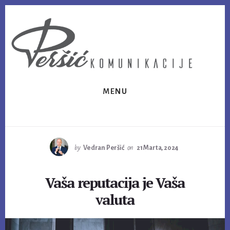
Skip
Skip
to
to
content
footer
MENU
by
Vedran Peršić
on
21 Marta, 2024
Vaša reputacija je Vaša
valuta