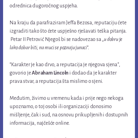
odrednica dugoročnog uspjeha.
Na kraju da parafraziram Jeffa Bezosa, reputaciju ćete
izgraditi tako što ćete uspješno rješavati teška pitanja.
Petar II Petrović Njegoš bi se nadovezao sa „
u dobru je
lako dobar biti, na muci se poznaju junaci
“.
“Karakter je kao drvo, a reputacija je njegova sjena”,
govorio je
Abraham Lincoln
i dodao da je karakter
prava stvar, a reputacija šta mislimo o sjeni.
Međutim, živimo u vremenu kada i prije nego nekoga
upoznamo, o toj osobi ili organizaciji donosimo
mišljenje, čak i sud, na osnovu prikupljenih i dostupnih
informacija, najčešće online.