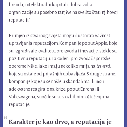
brenda, intelektualni kapital i dobra volja,
organizacije su posebno ranjive na sve što šteti njihovoj
reputaciji.“
Primjeri iz stvarnog svijeta mogu ilustrirati važnost
upravljanja reputacijom. Kompanije poput Apple, koje
su izgrađivale kvalitetu proizvoda i inovacije, stekle su
pozitivnu reputaciju. Također i proizvođač sportske
opereme Nike, iako imaju nekoliko mrlja na
trenerci
,
koje su ostale od prijašnjih dobavljača. S druge strane,
kompanije koje su se našle u skandalima ili nisu
adekvatno reagirale na krize, poput Enrona ili
Volkswagena, suočile su se s ozbiljnim oštećenjima
reputacije.
Karakter je kao drvo, a reputacija je