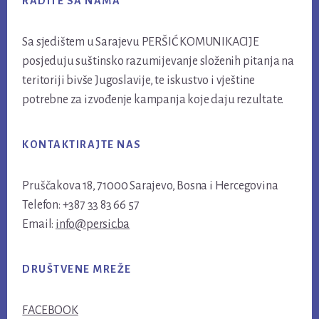
RADITE SA NAMA
Sa sjedištem u Sarajevu PERŠIĆ KOMUNIKACIJE
posjeduju suštinsko razumijevanje složenih pitanja na
teritoriji bivše Jugoslavije, te iskustvo i vještine
potrebne za izvođenje kampanja koje daju rezultate.
KONTAKTIRAJTE NAS
Pruščakova 18, 71000 Sarajevo, Bosna i Hercegovina
Telefon: +387 33 83 66 57
Email:
info@persic.ba
DRUŠTVENE MREŽE
FACEBOOK