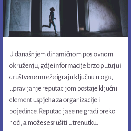
U današnjem dinamičnom poslovnom
okruženju, gdje informacije brzo putuju i
društvene mreže igraju ključnu ulogu,
upravljanje reputacijom postaje ključni
element uspjeha za organizacije i
pojedince. Reputacija se ne gradi preko
noći, a može se srušiti u trenutku.