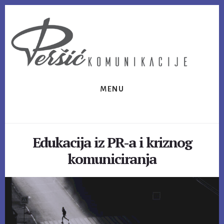
Skip
Skip
to
to
content
footer
MENU
Edukacija iz PR-a i kriznog
komuniciranja