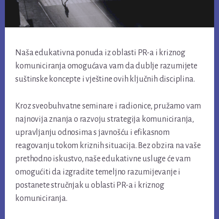
Naša edukativna ponuda iz oblasti PR-a i kriznog
komuniciranja omogućava vam da dublje razumijete
suštinske koncepte i vještine ovih ključnih disciplina.
Kroz sveobuhvatne seminare i radionice, pružamo vam
najnovija znanja o razvoju strategija komuniciranja,
upravljanju odnosima s javnošću i efikasnom
reagovanju tokom kriznih situacija. Bez obzira na vaše
prethodno iskustvo, naše edukativne usluge će vam
omogućiti da izgradite temeljno razumijevanje i
postanete stručnjak u oblasti PR-a i kriznog
komuniciranja.