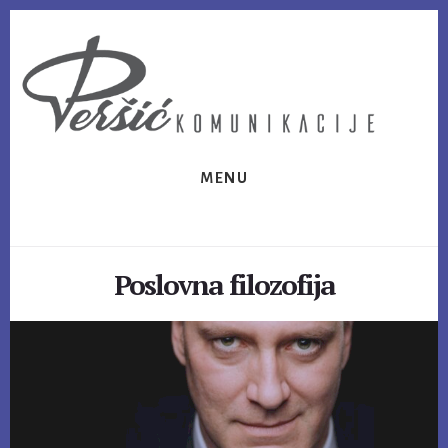
Skip
Skip
to
to
content
footer
MENU
Poslovna filozofija