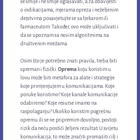
se smije i ne smije oglašavati, a za obavijesti
o indikacijama, mjerama opreza i neželjenim
dejstvima posavjetujte se sa ljekarom ili
farmaceutom. Također, ovo može uključivati i
da se upoznam sa novim algoritmima na
društvenim mrežama.
Osim što je potrebno znati pravila, treba biti
spreman i fizički.
Oprema
koju koristim u
lovu može biti metafora za alate i strategije
koje primjenjujem u komunikacijama. Koje
poruke koristimo? Koje kanale komunikacije
odabiremo? Koje resurse imamo na
raspolaganju? Ukoliko koristim pogrešnu
opremu ili se ne pripremim dovoljno, postoji
rizik da neću postići željeni rezultat. U svijetu
komunikacija, to može značiti promašiti cilj i