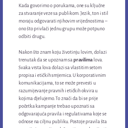
Kada govorimo o porukama, one su ključne
za stvaranje veze sa publikom. Jezik, ton i stil
moraju odgovarati njihovim vrijednostima –
ono što privlači jednu grupu može potpuno
odbiti drugu.
Nakon što znam koju životinju lovim, dolazi
trenutak da se upoznam sa
pravilima
lova.
Svaka vrsta lova dolazi sa vlastitim setom
propisa i etičkih smjernica. U korporativnim
komunikacijama, to se može prevesti u
razumijevanje pravnih i etičkih okvira u
kojima djelujemo. To znači da bi se prije
početka kampanje trebao upoznati sa
odgovarajuća pravila i regulativama koje se
odnose na ciljnu publiku. Postoje pravila šta