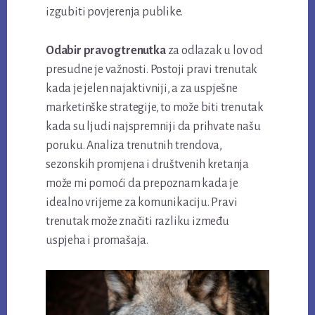
izgubiti povjerenja publike.
Odabir pravog trenutka
za odlazak u lov od
presudne je važnosti. Postoji pravi trenutak
kada je jelen najaktivniji, a za uspješne
marketinške strategije, to može biti trenutak
kada su ljudi najspremniji da prihvate našu
poruku. Analiza trenutnih trendova,
sezonskih promjena i društvenih kretanja
može mi pomoći da prepoznam kada je
idealno vrijeme za komunikaciju. Pravi
trenutak može značiti razliku između
uspjeha i promašaja.