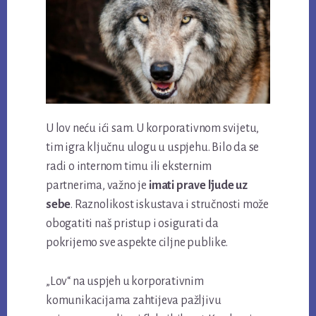
U lov neću ići sam. U korporativnom svijetu,
tim igra ključnu ulogu u uspjehu. Bilo da se
radi o internom timu ili eksternim
partnerima, važno je
imati prave ljude uz
sebe
. Raznolikost iskustava i stručnosti može
obogatiti naš pristup i osigurati da
pokrijemo sve aspekte ciljne publike.
„Lov“ na uspjeh u korporativnim
komunikacijama zahtijeva pažljivu