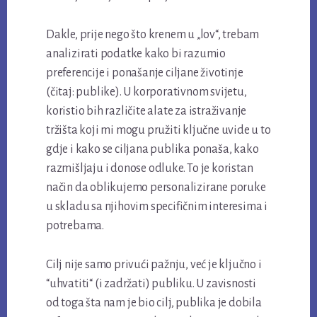
Dakle, prije nego što krenem u „lov“, trebam
analizirati podatke kako bi razumio
preferencije i ponašanje ciljane životinje
(čitaj: publike). U korporativnom svijetu,
koristio bih različite alate za istraživanje
tržišta koji mi mogu pružiti ključne uvide u to
gdje i kako se ciljana publika ponaša, kako
razmišljaju i donose odluke. To je koristan
način da oblikujemo personalizirane poruke
u skladu sa njihovim specifičnim interesima i
potrebama.
Cilj nije samo privući pažnju, već je ključno i
“uhvatiti“ (i zadržati) publiku. U zavisnosti
od toga šta nam je bio cilj, publika je dobila