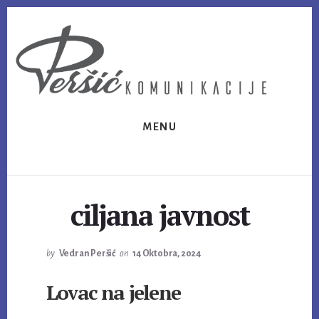
Skip
Skip
to
to
content
footer
MENU
ciljana javnost
by
Vedran Peršić
on
14 Oktobra, 2024
Lovac na jelene