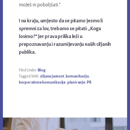
možeš ni poboljšati.”
I na kraju, umjesto da se pitamo jesmo li
spremni za lov, trebamo se pitati: „Koga
lovimo?“ jer prava prilika leži u
prepoznavanju i razumijevanju naših ciljanih
publika.
Filed Under:
Blog
Tagged With:
ciljana javnost
,
komunikacija
,
korporativne komunikacije
,
planiranje
,
PR