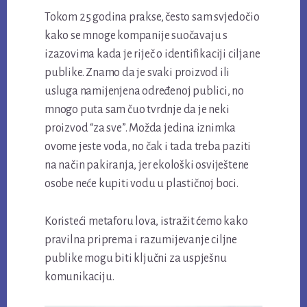
Tokom 25 godina prakse, često sam svjedočio
kako se mnoge kompanije suočavaju s
izazovima kada je riječ o identifikaciji ciljane
publike. Znamo da je svaki proizvod ili
usluga namijenjena određenoj publici, no
mnogo puta sam čuo tvrdnje da je neki
proizvod “za sve”. Možda jedina iznimka
ovome jeste voda, no čak i tada treba paziti
na način pakiranja, jer ekološki osviještene
osobe neće kupiti vodu u plastičnoj boci.
Koristeći metaforu lova, istražit ćemo kako
pravilna priprema i razumijevanje ciljne
publike mogu biti ključni za uspješnu
komunikaciju.