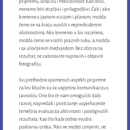
pripremu, analizu i fleksibilnost. Kao lovci,
moramo biti strpljivi i prilagodljivi. Čak i ako
krenemo s jasnom vizijom i planom, možda
ćemo se na kraju suočiti s nepredviđenim
okolnostima. Ako krenemo u lov na jelena,
možda ćemo se vratiti praznih ruku, a možda
i sa ulovljenim medvjedom. Bez obzira na
rezultat, ne zaboravite napraviti i objaviti
fotografiju.
Svi prethodno spomenuti aspekti pripreme
za lov ključni su za uspješnu komunikaciju s
javnošću. Ono što će nam omogućiti dalji
razvoj, napredak i postizanje uspjeha jeste
temeljita evaluacija aktivnosti i postignutih
rezultata. Kao što kaže jedna mudra
poslovna izreka: “Ako ne možeš izmjeriti, ne