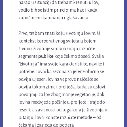
našao u situaciji da trebam krenuti u lov,
vodio bih se istim principima kao i kada
započinjem kampanju oglašavanja.
Prvo, trebam znati koju životinju lovim. U
kontekst korporativnog svijeta u kojem
živimo, životinje simboliziraju različite
segmente
publike
koje želimo doseći. Svaka
“životinja” ima svoje karakteristike, navike i
potrebe. Lovačka sezona za jelene obično se
odvija u jesen, lov na veprove najčešće se
odvija tokom zime i proljeća, kada su uslovi
povoljniji za lov zbog manje vegetacije, dok
lov na medvjede počinje u proljeće i traje do
jeseni. U zavisnosti od toga koja je životinja u
pitanju, lovci koriste različite metode – od
čekanja i zasjeda do potjera.