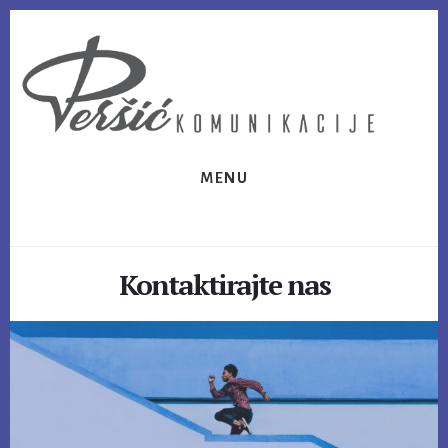
Skip
Skip
to
to
content
footer
MENU
Kontaktirajte nas