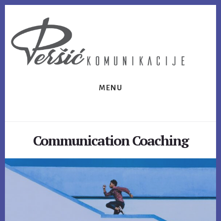
Skip
Skip
to
to
content
footer
MENU
Communication Coaching